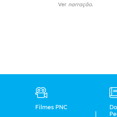
Ver
narração
.
Footer
Main
Menu
Filmes PNC
Do
Pe