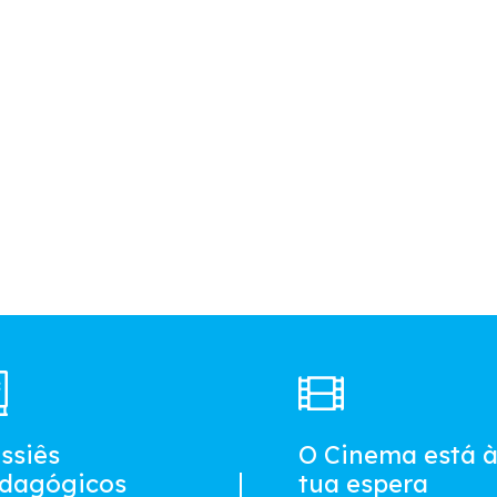
ssiês
O Cinema está 
dagógicos
tua espera