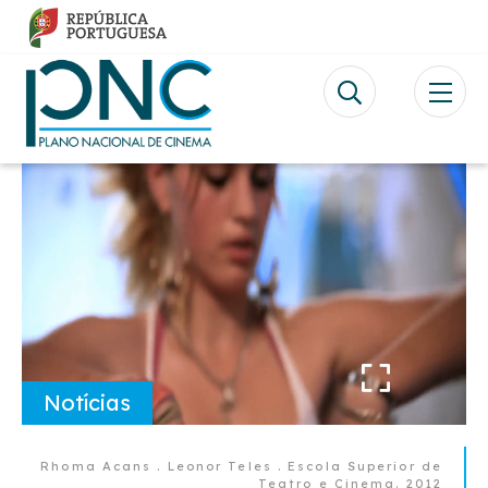
Passar
para
o
conteúdo
principal
Video
file
Notícias
Rhoma Acans . Leonor Teles . Escola Superior de
Teatro e Cinema. 2012