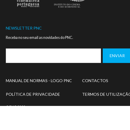
NEWSLETTER PNC
Receba no seu email as novidades do PNC.
Footer
MANUAL DE NORMAS - LOGO PNC
CONTACTOS
menu
POLÍTICA DE PRIVACIDADE
TERMOS DE UTILIZAÇÃ
© PNC 2020
Designed and developed by
SIMBIOSE