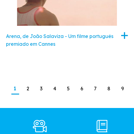
Arena, de João Salaviza - Um filme português
premiado em Cannes
Paginação
Página
Página
Página
Página
Página
Página
Página
Página
Pági
1
2
3
4
5
6
7
8
9
atual
Footer
Main
Menu