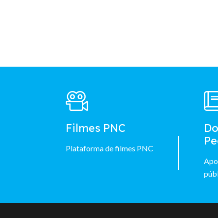
Footer
Main
Menu
Filmes PNC
Do
Pe
Plataforma de filmes PNC
Apo
públ