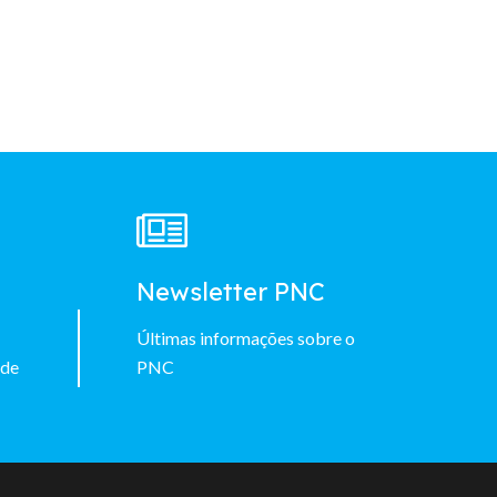
à
Newsletter PNC
Últimas informações sobre o
 de
PNC