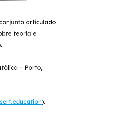
 conjunto articulado
obre teoria e
.
tólica – Porto,
nsert.education
).