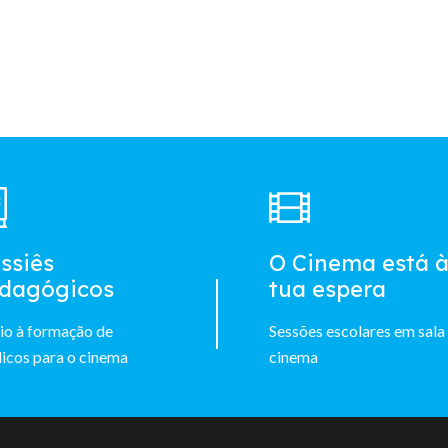
ssiês
O Cinema está 
dagógicos
tua espera
io à formação de
Sessões escolares em sala
icos para o cinema
cinema