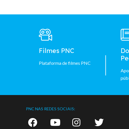
Footer
Main
Menu
Filmes PNC
Do
Pe
Plataforma de filmes PNC
Apo
públ
PNC NAS REDES SOCIAIS: