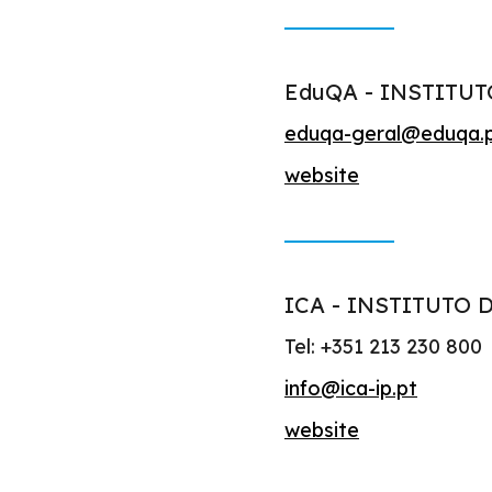
EduQA - INSTITU
eduqa-geral@eduqa.
website
ICA - INSTITUTO
Tel: +351 213 230 800
info@ica-ip.pt
website