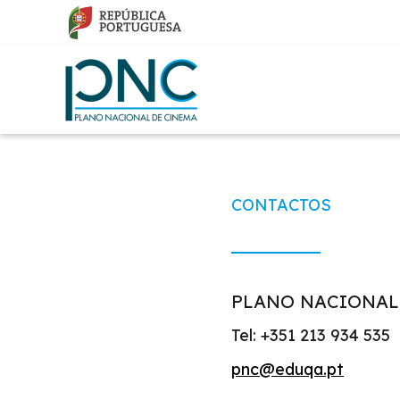
Passar
para
o
Main
conteúdo
navigation
principal
CONTACTOS
PLANO NACIONAL
Tel: +351 213 934 535
pnc@eduqa.pt