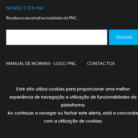
NEWSLETTER PNC
Receba no seu email as novidades do PNC.
Footer
MANUAL DE NORMAS - LOGO PNC
CONTACTOS
menu
POLÍTICA DE PRIVACIDADE
TERMOS DE UTILIZAÇÃ
Este sítio utiliza cookies para proporcionar uma melhor
© PNC 2020
experiência de navegação e utilização de funcionalidades da
Designed and developed by
SIMBIOSE
plataforma.
Ao continuar a navegar ou fechar este alerta, está a concorda
com a utilização de cookies.