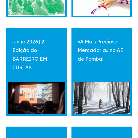
vermais
vermais
junho 2026 | 2.ª
«A Mais Preciosa
Edição do
Mercadoria» no AE
BARREIRO EM
de Pombal
CURTAS
vermais
vermais