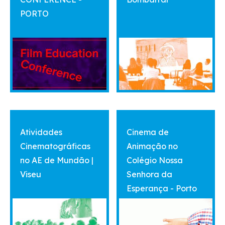
PORTO
vermais
vermais
Atividades
Cinema de
Cinematográficas
Animação no
no AE de Mundão |
Colégio Nossa
Viseu
Senhora da
Esperança - Porto