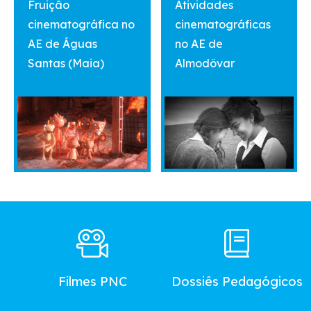
Fruição
Atividades
cinematográfica no
cinematográficas
AE de Águas
no AE de
Santas (Maia)
Almodôvar
Footer
Main
Menu
Filmes PNC
Dossiês Pedagógicos