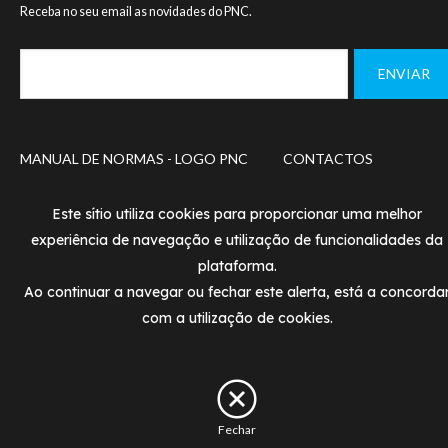
Receba no seu email as novidades do PNC.
Footer
MANUAL DE NORMAS - LOGO PNC
CONTACTOS
menu
POLÍTICA DE PRIVACIDADE
TERMOS DE UTILIZAÇÃ
Este sítio utiliza cookies para proporcionar uma melhor
experiência de navegação e utilização de funcionalidades da
© PNC 2020
plataforma.
Designed and developed by
SIMBIOSE
Ao continuar a navegar ou fechar este alerta, está a concorda
com a utilização de cookies.
Fechar