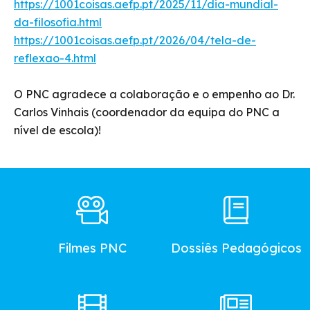
https://1001coisas.aefp.pt/2025/11/dia-mundial-
da-filosofia.html
https://1001coisas.aefp.pt/2026/04/tela-de-
reflexao-4.html
O PNC agradece a colaboração e o empenho ao Dr.
Carlos Vinhais (coordenador da equipa do PNC a
nível de escola)!
Footer
Main
Menu
Filmes PNC
Dossiês Pedagógicos