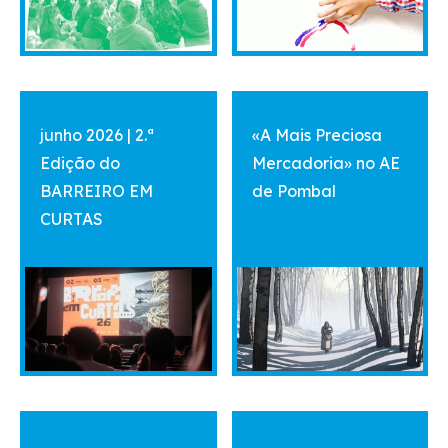
vermais
vermais
junho 2026 | 2.ª
«A Mais Preciosa
Edição do
Mercadoria» no AE
BARREIRO EM
de Pombal
CURTAS
vermais
vermais