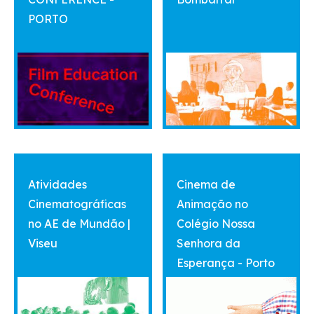
PORTO
vermais
vermais
Atividades
Cinema de
Cinematográficas
Animação no
no AE de Mundão |
Colégio Nossa
Viseu
Senhora da
Esperança - Porto