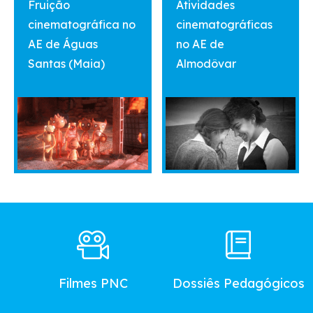
Fruição
Atividades
cinematográfica no
cinematográficas
AE de Águas
no AE de
Santas (Maia)
Almodôvar
Footer
Main
Menu
Filmes PNC
Dossiês Pedagógicos