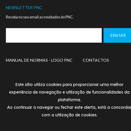
NEWSLETTER PNC
Receba no seu email as novidades do PNC.
Footer
MANUAL DE NORMAS - LOGO PNC
CONTACTOS
menu
POLÍTICA DE PRIVACIDADE
TERMOS DE UTILIZAÇÃ
Este sítio utiliza cookies para proporcionar uma melhor
© PNC 2020
experiência de navegação e utilização de funcionalidades da
Designed and developed by
SIMBIOSE
plataforma.
Ao continuar a navegar ou fechar este alerta, está a concorda
com a utilização de cookies.