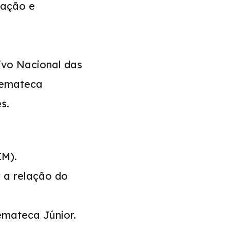
vação e
ivo Nacional das
nemateca
s.
IM).
 a relação do
emateca Júnior.