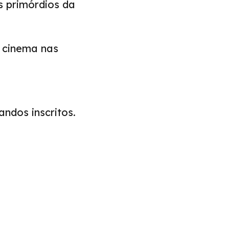
s primórdios da
o cinema nas
ndos inscritos.