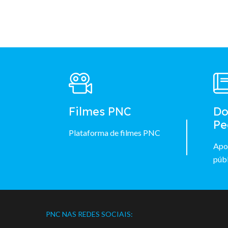
Footer
Main
Menu
Filmes PNC
Do
Pe
Plataforma de filmes PNC
Apo
públ
PNC NAS REDES SOCIAIS: