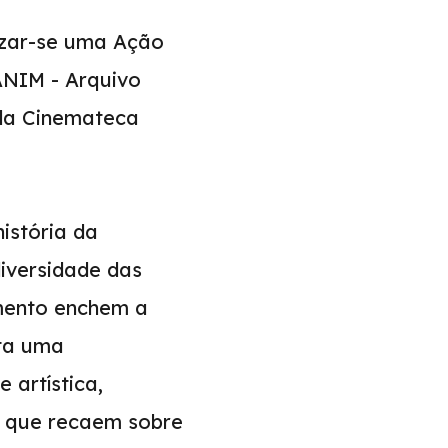
lizar-se uma Ação
ANIM - Arquivo
da Cinemateca
istória da
iversidade das
mento enchem a
nta uma
 artística,
 que recaem sobre