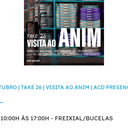
TUBRO | TAKE 26 | VISITA AO ANIM | ACD PRESEN
 10:00H ÀS 17:00H - FREIXIAL/BUCELAS