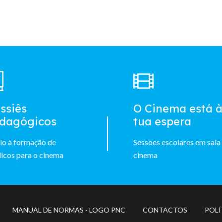
ssiês
O Cinema está 
dagógicos
tua espera
io à formação de
Sessões escolares em sala
icos para o cinema
cinema
Footer
MANUAL DE NORMAS - LOGO PNC
CONTACTOS
POLÍ
menu