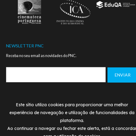
NEWSLETTER PNC
Receba no seu email as novidades do PNC.
Footer
MANUAL DE NORMAS - LOGO PNC
CONTACTOS
menu
Este sítio utiliza cookies para proporcionar uma melhor
experiência de navegação e utilização de funcionalidades da
POLÍTICA DE PRIVACIDADE
TERMOS DE UTILIZAÇÃ
plataforma.
Ao continuar a navegar ou fechar este alerta, está a concorda
© PNC 2020
Designed and developed by
SIMBIOSE