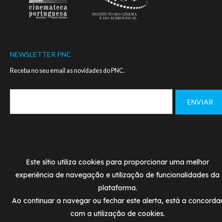
NEWSLETTER PNC
Receba no seu email as novidades do PNC.
Footer
MANUAL DE NORMAS - LOGO PNC
CONTACTOS
menu
Este sítio utiliza cookies para proporcionar uma melhor
POLÍTICA DE PRIVACIDADE
TERMOS DE UTILIZAÇÃ
experiência de navegação e utilização de funcionalidades da
plataforma.
© PNC 2020
Designed and developed by
SIMBIOSE
Ao continuar a navegar ou fechar este alerta, está a concorda
com a utilização de cookies.