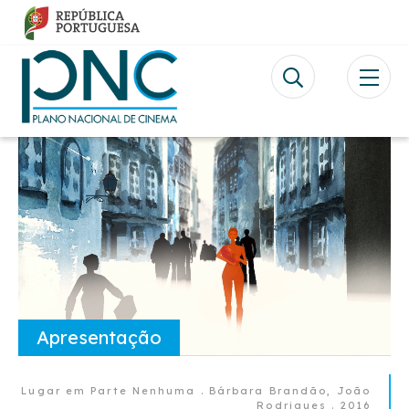
Passar
para
o
conteúdo
principal
Video
file
Apresentação
Lugar em Parte Nenhuma . Bárbara Brandão, João
Rodrigues . 2016