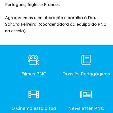
Português, Inglês e Francês.
Agradecemos a colaboração e partilha à Dra.
Sandra Ferreira! (coordenadora da equipa do PNC
na escola)
Footer
Main
Menu
Filmes PNC
Dossiês Pedagógicos
O Cinema está à tua
Newsletter PNC