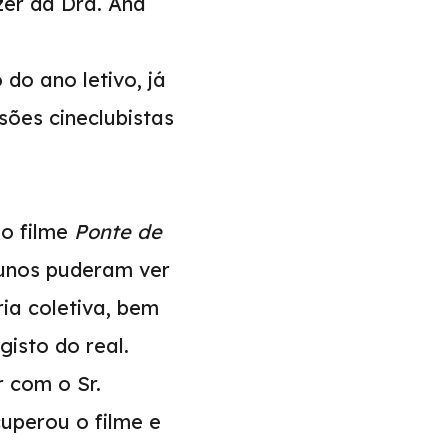
zer da Dra. Ana
 do ano letivo, já
sões cineclubistas
 o filme
Ponte de
lunos puderam ver
ia coletiva, bem
isto do real.
 com o Sr.
uperou o filme e