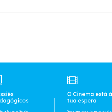
ssiês
O Cinema está 
dagógicos
tua espera
io à formação de
Sessões escolares em sala