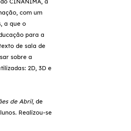
o do CINANIMA, a
imação, com um
, a que o
educação para a
texto de sala de
rsar sobre a
ilizadas: 2D, 3D e
es de Abril
, de
lunos. Realizou-se