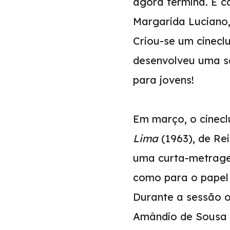
agora termina. É c
Margarida Luciano,
Criou-se um cinecl
desenvolveu uma sé
para jovens!
Em março, o cinecl
Lima
(1963), de Re
uma curta-metragem
como para o papel 
Durante a sessão o
Amândio de Sousa V