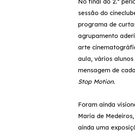
No final do 2.º pe
sessão do cineclub
programa de curtas
agrupamento aderi
arte cinematográfi
aula, vários aluno
mensagem de cada u
Stop Motion
.
Foram ainda vision
Maria de Medeiros,
ainda uma exposiçã