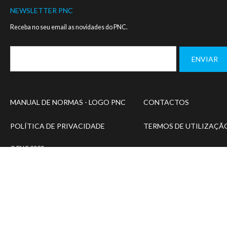
NEWSLETTER PNC
Receba no seu email as novidades do PNC.
Footer
MANUAL DE NORMAS - LOGO PNC
CONTACTOS
menu
POLÍTICA DE PRIVACIDADE
TERMOS DE UTILIZAÇÃ
© PNC 2020
Designed and developed by
SIMBIOSE