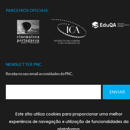
PARCEIROS OFICIAIS:
NEWSLETTER PNC
Receba no seu email as novidades do PNC.
Este sítio utiliza cookies para proporcionar uma melhor
Footer
MANUAL DE NORMAS - LOGO PNC
CONTACTOS
menu
experiência de navegação e utilização de funcionalidades da
plataforma.