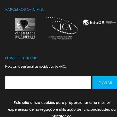
PARCEIROS OFICIAIS:
NEWSLETTER PNC
Receba no seu email as novidades do PNC.
Este sítio utiliza cookies para proporcionar uma melhor
Footer
MANUAL DE NORMAS - LOGO PNC
CONTACTOS
menu
experiência de navegação e utilização de funcionalidades da
plataforma.