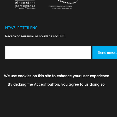
NEWSLETTER PNC
Receba no seu email as novidades do PNC.
Footer
MANUAL DE NORMAS - LOGO PNC
CONTACTOS
We use cookies on this site to enhance your user experience
menu
By clicking the Accept button, you agree to us doing so.
POLÍTICA DE PRIVACIDADE
TERMOS DE UTILIZAÇÃ
© PNC 2020
Designed and developed by
SIMBIOSE