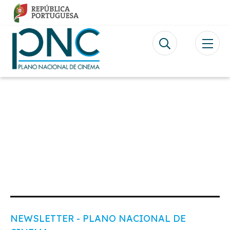
Skip
to
main
content
Video
file
NEWSLETTER - PLANO NACIONAL DE