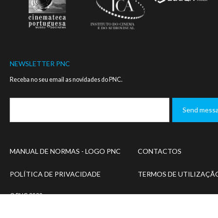
NEWSLETTER PNC
Receba no seu email as novidades do PNC.
Footer
MANUAL DE NORMAS - LOGO PNC
CONTACTOS
menu
POLÍTICA DE PRIVACIDADE
TERMOS DE UTILIZAÇÃ
© PNC 2020
Designed and developed by
SIMBIOSE