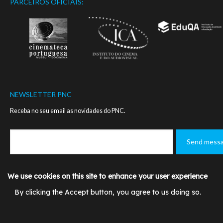
PARCEIROS OFICIAIS:
NEWSLETTER PNC
Receba no seu email as novidades do PNC.
We use cookies on this site to enhance your user experience
Footer
MANUAL DE NORMAS - LOGO PNC
CONTACTOS
menu
By clicking the Accept button, you agree to us doing so.
POLÍTICA DE PRIVACIDADE
TERMOS DE UTILIZAÇÃ