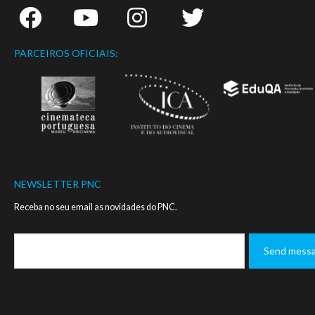
PARCEIROS OFICIAIS:
NEWSLETTER PNC
Receba no seu email as novidades do PNC.
Footer
MANUAL DE NORMAS - LOGO PNC
CONTACTOS