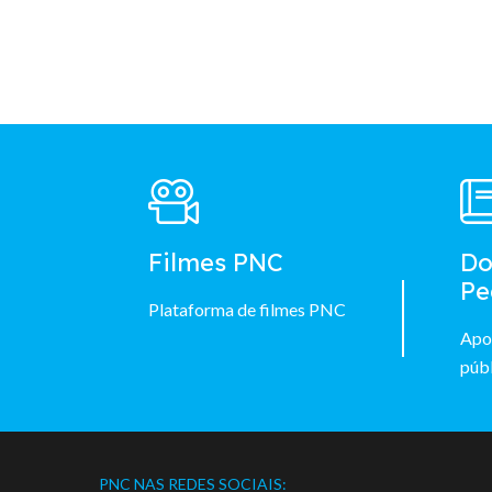
Footer
Main
Menu
Filmes PNC
Do
Pe
Plataforma de filmes PNC
Apo
públ
PNC NAS REDES SOCIAIS: