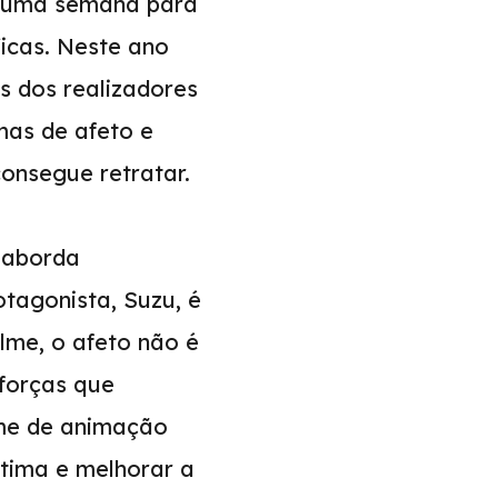
as uma semana para
ficas. Neste ano
s dos realizadores
as de afeto e
consegue retratar.
aborda
otagonista, Suzu, é
lme, o afeto não é
 forças que
lme de animação
stima e melhorar a