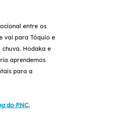
ocional entre os
 vai para Tóquio e
a chuva. Hodaka e
ória aprendemos
tais para a
ng
do PNC
.