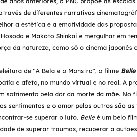
 de anos anteriores, o PNC propõe às escol
 através de diferentes narrativas cinematográ
hor a estética e a emotividade das proposta
Hosoda e Makoto Shinkai e mergulhar em tem
 força da natureza, como só o cinema japonês 
leitura de "A Bela e o Monstro", o filme
Belle
tia e afeto, no mundo virtual e no real. A pr
 sofrimento pela dor da morte da mãe. No fi
os sentimentos e o amor pelos outros são as
contrar-se superar o luto.
Belle
é um belo fi
lidade de superar traumas, recuperar a autoe