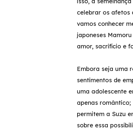
isso, à semelhança
celebrar os afetos
vamos conhecer mel
japoneses Mamoru 
amor, sacrifício e
Embora seja uma re
sentimentos de empa
uma adolescente em
apenas romântico; 
permitem a Suzu en
sobre essa possibi